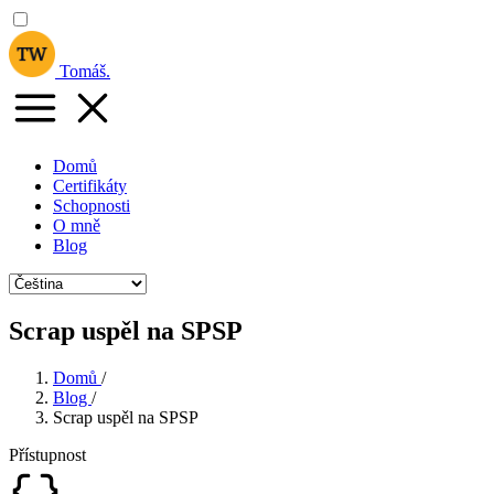
Tomáš
.
Domů
Certifikáty
Schopnosti
O mně
Blog
Scrap uspěl na SPSP
Domů
/
Blog
/
Scrap uspěl na SPSP
Přístupnost