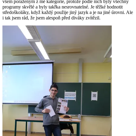
všem poraženým z mé kategorie, protože podle nich byly všechny
programy skvělé a byly takřka nesrovnatelné. Je těžké hodnotit
středoškoláky, když každý použije jiný jazyk a je na jiné úrovni. Ale
i tak jsem rád, že jsem alespoň před diváky zvítězil.