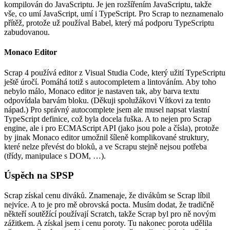
kompilován do JavaScriptu. Je jen rozšířením JavaScriptu, takže
vše, co umí JavaScript, umí i TypeScript. Pro Scrap to neznamenalo
přítěž, protože už používal Babel, který má podporu TypeScriptu
zabudovanou.
Monaco Editor
Scrap 4 používá editor z Visual Studia Code, který užití TypeScriptu
ještě úročí. Pomáhá totiž s autocompletem a lintováním. Aby toho
nebylo málo, Monaco editor je nastaven tak, aby barva textu
odpovídala barvám bloku. (Děkuji spolužákovi Vítkovi za tento
nápad.) Pro správný autocomplete jsem ale musel napsat vlastní
TypeScript definice, což byla docela fuška. A to nejen pro Scrap
engine, ale i pro ECMAScript API (jako jsou pole a čísla), protože
by jinak Monaco editor umožnil šíleně komplikované struktury,
které nelze převést do bloků, a ve Scrapu stejně nejsou potřeba
(třídy, manipulace s DOM, …).
Úspěch na SPSP
Scrap získal cenu diváků. Znamenaje, že divákům se Scrap líbil
nejvíce. A to je pro mě obrovská pocta. Musím dodat, že tradičně
někteří soutěžící používají Scratch, takže Scrap byl pro ně novým
zážitkem. A získal jsem i cenu poroty. Tu nakonec porota udělila