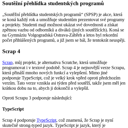
Soutěžní přehlídka studentských programů
Soutěžní přehlídka studentských programů
(SPSP) je akce, která
se koná každý rok a umožňuje studentům prezentovat své programy
a projekty. Studenti mají možnost ukázat své dovednosti a získat
zpětnou vazbu od odborníků a diváků (jiných soutěžících). Koná se
na Gymnáziu Volgogradská Ostrava-Zábřeh a letos byl rekordní
počet přihlášených programů, a již jsem se bál, že tentokrát neuspěji.
Scrap 4
Scrap
, můj projekt, je alternativa Scratche, která umožňuje
programovat i v textové podobě. Scrap 4 je nejnovější verze Scrapu,
která přináší mnoho nových funkcí a vylepšení. Mimo jiné
podporuje TypeScript, což je velký krok vpřed oproti předchozím
verzím. Tato verze vznikla asi týden před soutěží, takže jsem měl jen
krátkou dobu na to, abych ji dokončil a vylepšil.
Oproti Scrapu 3 podporuje následující:
TypeScript
Scrap 4 podporuje
TypeScript
, což znamená, že Scrap je nyní
skutečně strong-typed jazyk. TypeScript je jazyk, který je